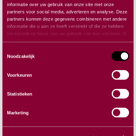
Read more
informatie over uw gebruik van onze site met onze
partners voor social media, adverteren en analyse. Deze
14 FEBRUARY
2023
partners kunnen deze gegevens combineren met andere
informatie die u aan ze heeft verstrekt of die ze hebben
verzameld op basis van uw gebruik van hun services. U
gaat akkoord met onze cookies als u onze website blijft
gebruiken.
Toestemmingsselectie
Noodzakelijk
Voorkeuren
Statistieken
Teamwork makes the dream
Marketing
work!
Read more