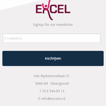
Signup for our newsletter
E-
mailadres
*
Van Rijckevorsellaan 31
5066 BR · Moergestel
T
013 544 00 13
E:
info@excelcs.nl