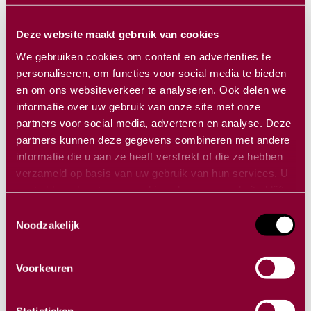
Deze website maakt gebruik van cookies
15/juni/2018
We gebruiken cookies om content en advertenties te
200 bezoekers, 6 exposanten
personaliseren, om functies voor social media te bieden
en om ons websiteverkeer te analyseren. Ook delen we
Faculty dinner en coördinatie
informatie over uw gebruik van onze site met onze
partners voor social media, adverteren en analyse. Deze
internationale sprekers
partners kunnen deze gegevens combineren met andere
informatie die u aan ze heeft verstrekt of die ze hebben
verzameld op basis van uw gebruik van hun services. U
gaat akkoord met onze cookies als u onze website blijft
gebruiken.
Toestemmingsselectie
Noodzakelijk
Voorkeuren
Vragen?
Statistieken