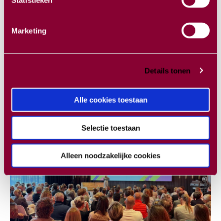
Neem contact met ons op!
Mobiel:
+ 31 6 549 73 987
Telefoon:
+ 31 (0)13 544 00 13
Marketing
Email:
info@excelcs.nl
Stel een vraag
Details tonen
Alle cookies toestaan
13 APRIL
2026
Selectie toestaan
Alleen noodzakelijke cookies