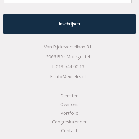
Van Rijckevorsellaan 31
5066 BR · Moergestel
T
013 544 00 13
E:
info@excelcs.nl
Diensten
Over ons
Portfolio
Congreskalender
Contact