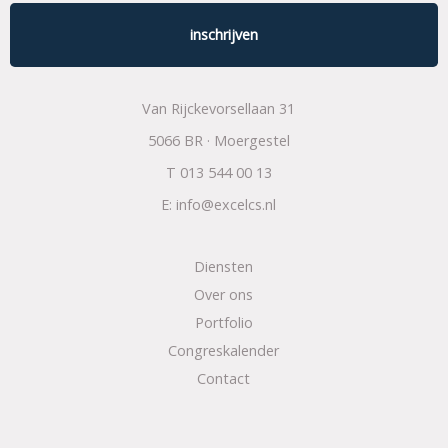
Van Rijckevorsellaan 31
5066 BR · Moergestel
T
013 544 00 13
E:
info@excelcs.nl
Diensten
Over ons
Portfolio
Congreskalender
Contact