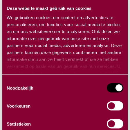
Deze website maakt gebruik van cookies
09/mei/2018
We gebruiken cookies om content en advertenties te
personaliseren, om functies voor social media te bieden
700 - 800 bezoekers
en om ons websiteverkeer te analyseren. Ook delen we
informatie over uw gebruik van onze site met onze
3 dagen
partners voor social media, adverteren en analyse. Deze
partners kunnen deze gegevens combineren met andere
informatie die u aan ze heeft verstrekt of die ze hebben
verzameld op basis van uw gebruik van hun services. U
gaat akkoord met onze cookies als u onze website blijft
gebruiken.
Toestemmingsselectie
Noodzakelijk
Voorkeuren
Vragen?
Neem contact met ons op!
Statistieken
Mobiel:
+ 31 6 549 73 987