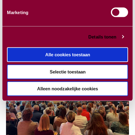
Telefoon:
+ 31 (0)13 544 00 13
Email:
info@excelcs.nl
Marketing
Stel een vraag
Details tonen
Alle cookies toestaan
13 APRIL
2026
Selectie toestaan
Alleen noodzakelijke cookies