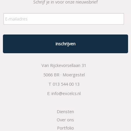
Schrijf je in voor onze nieuwsbrief
E-
mailadres
*
Van Rijckevorsellaan 31
5066 BR · Moergestel
T
013 544 00 13
E:
info@excelcs.nl
Diensten
Over ons
Portfolio