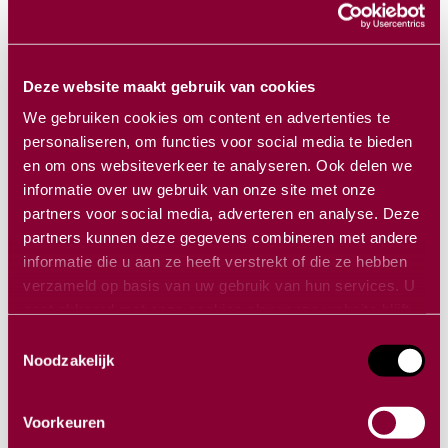
Werken in kleine setting: 2 deelnemers
per preparaat, met 1 faculty member
Deze website maakt gebruik van cookies
We gebruiken cookies om content en advertenties te
Direct toepassen: zelf aan de slag onder
personaliseren, om functies voor social media te bieden
persoonlijke begeleiding
en om ons websiteverkeer te analyseren. Ook delen we
informatie over uw gebruik van onze site met onze
Focus op basisvaardigheden en inzicht
partners voor social media, adverteren en analyse. Deze
in anatomie
partners kunnen deze gegevens combineren met andere
Wat je leert:
informatie die u aan ze heeft verstrekt of die ze hebben
verzameld op basis van uw gebruik van hun services. U
gaat akkoord met onze cookies als u onze website blijft
Materialen en torens: wat gebruik je en
gebruiken.
Toestemmingsselectie
hoe werkt het
Noodzakelijk
Diagnostisch rondje en oriëntatie in het
gewricht
Voorkeuren