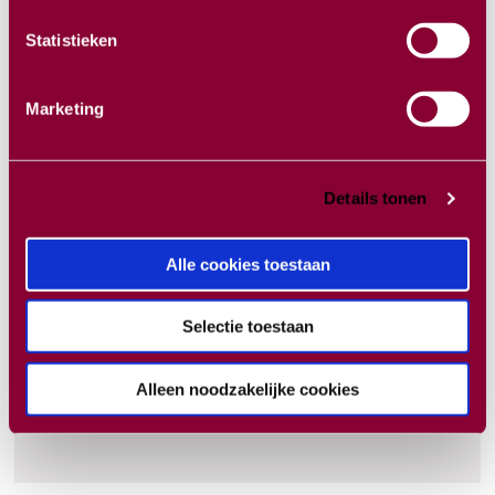
Portals en veiligheid: waar wel en niet
Statistieken
werken
Basisvaardigheden:
Marketing
Partiële meniscectomie
Verwijderen corpus liberum
Details tonen
Start met meniscushechting
Anatomie van benaderingen rondom de
Alle cookies toestaan
knie
Selectie toestaan
Een compacte cursus die je zelfvertrouwen
en vaardigheid vergroot vanaf de eerste
Alleen noodzakelijke cookies
stap in je opleiding.